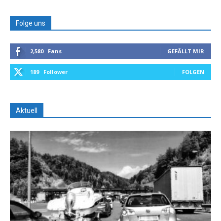
Folge uns
2,580
Fans
GEFÄLLT MIR
189
Follower
FOLGEN
Aktuell