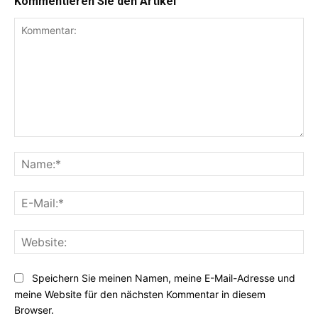
Kommentieren Sie den Artikel
Kommentar:
Na
E-
Mai
Web
Speichern Sie meinen Namen, meine E-Mail-Adresse und
meine Website für den nächsten Kommentar in diesem
Browser.