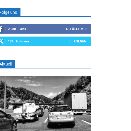
Folge uns
2,580
Fans
GEFÄLLT MIR
189
Follower
FOLGEN
Aktuell