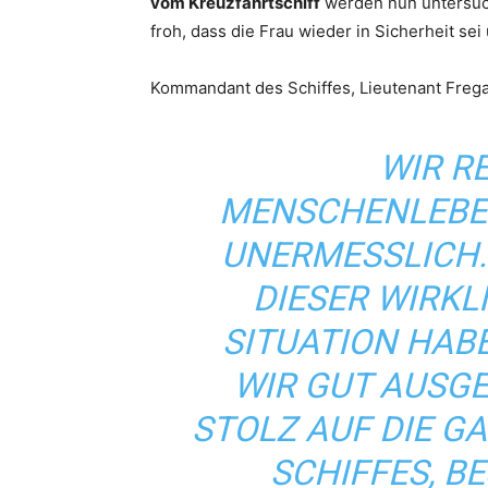
vom Kreuzfahrtschiff
werden nun untersuch
froh, dass die Frau wieder in Sicherheit se
Kommandant des Schiffes, Lieutenant Fregat
WIR R
MENSCHENLEBEN
UNERMESSLICH.
DIESER WIRK
SITUATION HABE
WIR GUT AUSGEB
STOLZ AUF DIE 
SCHIFFES, B