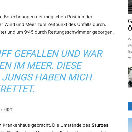
te Berechnungen der möglichen Position der
G
r Wind und Meer zum Zeitpunkt des Unfalls durch.
Ö
htet und um 9:45 durch Rettungsschwimmer geborgen.
We
wi
IFF GEFALLEN UND WAR
Ge
Ve
N IM MEER. DIESE
JUNGS HABEN MICH
RETTET.
er HRT.
 ein Krankenhaus gebracht. Die Umstände des
Sturzes