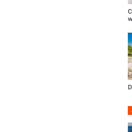
C
w
D