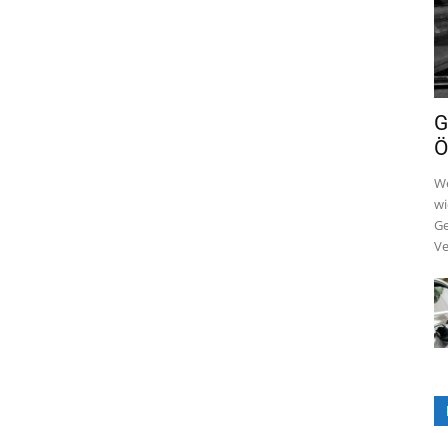
G
Ö
We
wi
Ge
Ve