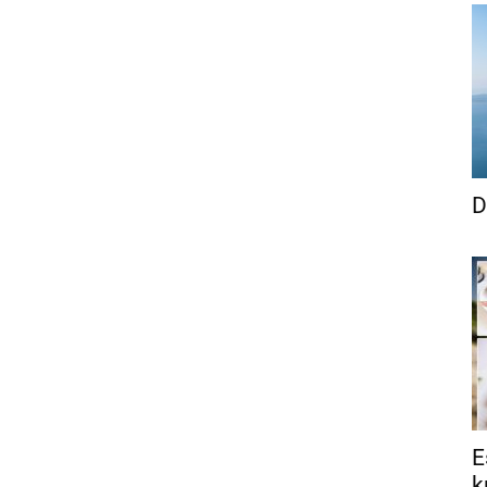
D
E
k