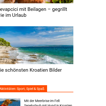
evapcici mit Beilagen – gegrillt
ie im Urlaub
ie schönsten Kroatien Bilder
Aktivitäten: Sport, Spiel & Spaß
Mit der Meerbrise im Fell:
Segelurlaub mit Hund in Kroatien