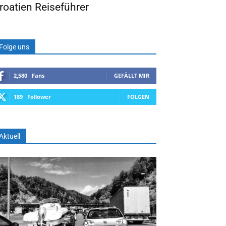
roatien Reiseführer
Folge uns
2,580
Fans
GEFÄLLT MIR
189
Follower
FOLGEN
Aktuell